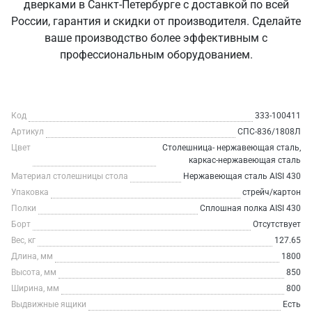
дверками в Санкт‑Петербурге с доставкой по всей
России, гарантия и скидки от производителя. Сделайте
ваше производство более эффективным с
профессиональным оборудованием.
Код
333-100411
Артикул
СПС-836/1808Л
Цвет
Столешница- нержавеющая сталь,
каркас-нержавеющая сталь
Материал столешницы стола
Нержавеющая сталь AISI 430
Упаковка
стрейч/картон
Полки
Сплошная полка AISI 430
Борт
Отсутствует
Вес, кг
127.65
Длина, мм
1800
Высота, мм
850
Ширина, мм
800
Выдвижные ящики
Есть