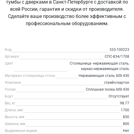
тумбы с дверками в Санкт‑Петербурге с доставкой по
всей России, гарантия и скидки от производителя.
Сделайте ваше производство более эффективным с
профессиональным оборудованием.
Код
333-100223
Артикул
СПС-834/1708
Цвет
Столешница- нержавеющая сталь,
каркас-нержавеющая сталь
Материал столешницы стола
Нержавеющая сталь AISI 430
Упаковка
стрейч/картон
Полки
Сплошная полка AISI 430
Борт
Отсутствует
Вес, кг
98.77
Длина, мм
1700
Высота, мм
850
Ширина, мм
800
Выдвижные ящики
Нет