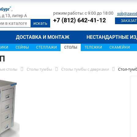
рбург
,
режим работы: с 9:00 до 18:00
spb@zavod
д 13, литер А
+7 (812) 642-41-12
ЗАКАЗАТ
ДОСТАВКА И МОНТАЖ
НЕСТАНДАРТНЫЕ ИЗ
ЩИКИ
СЕЙФЫ
СТЕЛЛАЖИ
СТОЛЫ
ТЕЛЕЖКИ
СКАМЕЙКИ
7П
ые столы
Столы тумбы
Столы тумбы с дверками
Стол-тум