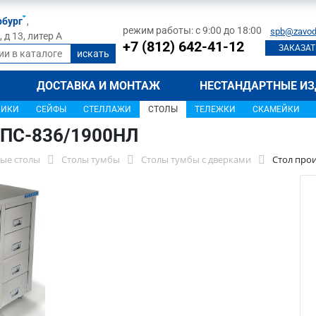
рбург
,
режим работы: с 9:00 до 18:00
spb@zavod
д 13, литер А
+7 (812) 642-41-12
ЗАКАЗАТ
ДОСТАВКА И МОНТАЖ
НЕСТАНДАРТНЫЕ ИЗ
ЩИКИ
СЕЙФЫ
СТЕЛЛАЖИ
СТОЛЫ
ТЕЛЕЖКИ
СКАМЕЙКИ
СПС-836/1900НЛ
ые столы
Столы тумбы
Столы тумбы с дверками
Стол про