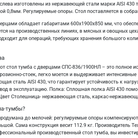
ева изготовлены из нержавеющей стали марки AISI 430 т
ой 0,8мм. Регулируемые опоры. Стол поставляется в собра
ерцами обладает габаритами 600х1900х850 мм, что обесп
я на производственных линиях, в мясных и овощных цехах
подходит для операций, требующих хранения большого коли
ва
тот стол тумба с дверцами СПС-836/1900НЛ – это полное и
озионно-стоек, легко моется и выдерживает интенсивные
ая сталь AISI 430, что гарантирует устойчивость к нагруз
ввод в эксплуатацию. Полка: Сплошная полка AISI 430 пом
. Цвет Столешница- нержавеющая сталь, каркас-нержавеющ
ла-тумбы?
родумана до мелочей: регулируемые опоры компенсируют 
льшой. Сама конструкция весит 112.9 кг. Производитель Т
офессиональный производственный стол тумба, вы инвестир