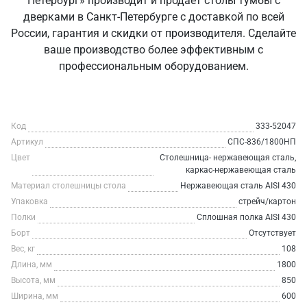
Петербург» производит и продаёт столы тумбы с
дверками в Санкт‑Петербурге с доставкой по всей
России, гарантия и скидки от производителя. Сделайте
ваше производство более эффективным с
профессиональным оборудованием.
Код
333-52047
Артикул
СПС-836/1800НП
Цвет
Столешница- нержавеющая сталь,
каркас-нержавеющая сталь
Материал столешницы стола
Нержавеющая сталь AISI 430
Упаковка
стрейч/картон
Полки
Сплошная полка AISI 430
Борт
Отсутствует
Вес, кг
108
Длина, мм
1800
Высота, мм
850
Ширина, мм
600