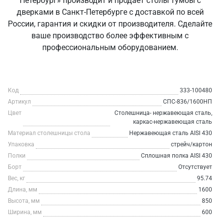
Петербург» производит и продаёт столы тумбы с
дверками в Санкт‑Петербурге с доставкой по всей
России, гарантия и скидки от производителя. Сделайте
ваше производство более эффективным с
профессиональным оборудованием.
Код
333-100480
Артикул
СПС-836/1600НП
Цвет
Столешница- нержавеющая сталь,
каркас-нержавеющая сталь
Материал столешницы стола
Нержавеющая сталь AISI 430
Упаковка
стрейч/картон
Полки
Сплошная полка AISI 430
Борт
Отсутствует
Вес, кг
95.74
Длина, мм
1600
Высота, мм
850
Ширина, мм
600