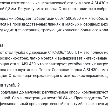
ева изготовлены из нержавеющей стали марки AISI 430 т
ой 0,8мм. Регулируемые опоры. Стол поставляется в собра
ерцами обладает габаритами 600х1500х850 мм, что обесп
я на производственных линиях, в мясных и овощных цехах
подходит для операций, требующих хранения большого коли
ва
тот стол тумба с дверцами СПС-836/1500НЛ – это полное и
озионно-стоек, легко моется и выдерживает интенсивные
ая сталь AISI 430, что гарантирует устойчивость к нагруз
ввод в эксплуатацию. Полка: Сплошная полка AISI 430 пом
. Цвет Столешница- нержавеющая сталь, каркас-нержавеющ
ла-тумбы?
родумана до мелочей: регулируемые опоры компенсируют 
льшой. Сама конструкция весит 90.84 кг. Производитель Т
офессиональный производственный стол тумба, вы инвестир