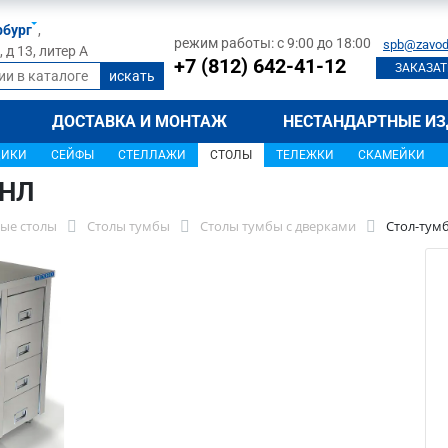
рбург
,
режим работы: с 9:00 до 18:00
spb@zavod
д 13, литер А
+7 (812) 642-41-12
ЗАКАЗАТ
ДОСТАВКА И МОНТАЖ
НЕСТАНДАРТНЫЕ ИЗ
ЩИКИ
СЕЙФЫ
СТЕЛЛАЖИ
СТОЛЫ
ТЕЛЕЖКИ
СКАМЕЙКИ
0НЛ
ые столы
Столы тумбы
Столы тумбы с дверками
Стол-тум