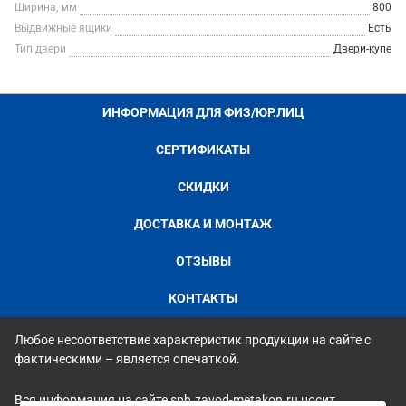
Ширина, мм
800
Выдвижные ящики
Есть
Тип двери
Двери-купе
ИНФОРМАЦИЯ ДЛЯ ФИЗ/ЮР.ЛИЦ
СЕРТИФИКАТЫ
СКИДКИ
ДОСТАВКА И МОНТАЖ
ОТЗЫВЫ
КОНТАКТЫ
Любое несоответствие характеристик продукции на сайте с
фактическими – является опечаткой.
Вся информация на сайте spb.zavod-metakon.ru носит