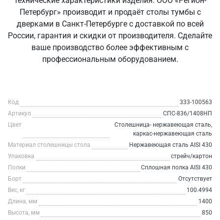
технические характеристики изделия. ООО «Регион-
Петербург» производит и продаёт столы тумбы с
дверками в Санкт‑Петербурге с доставкой по всей
России, гарантия и скидки от производителя. Сделайте
ваше производство более эффективным с
профессиональным оборудованием.
Код
333-100563
Артикул
СПС-836/1408НП
Цвет
Столешница- нержавеющая сталь,
каркас-нержавеющая сталь
Материал столешницы стола
Нержавеющая сталь AISI 430
Упаковка
стрейч/картон
Полки
Сплошная полка AISI 430
Борт
Отсутствует
Вес, кг
100.4994
Длина, мм
1400
Высота, мм
850