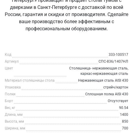
Петербург» производит и продаёт столы тумбы с
дверками в Санкт‑Петербурге с доставкой по всей
России, гарантия и скидки от производителя. Сделайте
ваше производство более эффективным с
профессиональным оборудованием.
Код
333-100517
Артикул
СПС-836/1407НЛ
Цвет
Столешница- нержавеющая сталь,
каркас-нержавеющая сталь
Материал столешницы стола
Нержавеющая сталь AISI 430
Упаковка
стрейч/картон
Полки
Сплошная полка AISI 430
Борт
Отсутствует
Вес, кг
90.54
Длина, мм
1400
Высота, мм
850
Ширина, мм
700