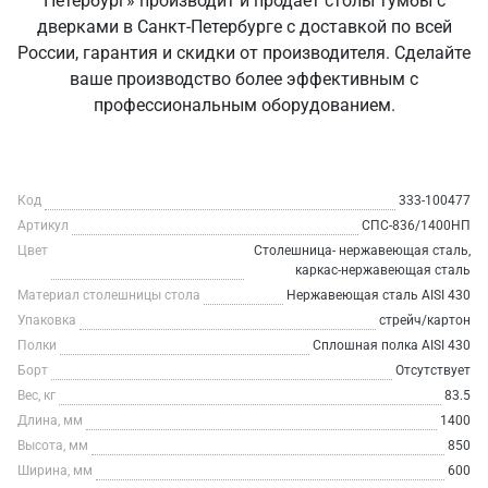
Петербург» производит и продаёт столы тумбы с
дверками в Санкт‑Петербурге с доставкой по всей
России, гарантия и скидки от производителя. Сделайте
ваше производство более эффективным с
профессиональным оборудованием.
Код
333-100477
Артикул
СПС-836/1400НП
Цвет
Столешница- нержавеющая сталь,
каркас-нержавеющая сталь
Материал столешницы стола
Нержавеющая сталь AISI 430
Упаковка
стрейч/картон
Полки
Сплошная полка AISI 430
Борт
Отсутствует
Вес, кг
83.5
Длина, мм
1400
Высота, мм
850
Ширина, мм
600