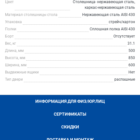
Цвет
Столешница- нержавеющая сталь,
каркас-нержавеющая сталь
Материал столешницы стола
Нержавеющая сталь AISI 430
Упаковка
стрейч/картон
Полки
Сплошная полка AISI 430
Борт
Отсутствует
Вес, кг
31.1
Длина, мм
500
Высота, мм
850
Ширина, мм
600
Выдвижные ящики
Нет
Тип двери
распашные
ИНФОРМАЦИЯ ДЛЯ ФИЗ/ЮР.ЛИЦ
СЕРТИФИКАТЫ
СКИДКИ
ДОСТАВКА И МОНТАЖ