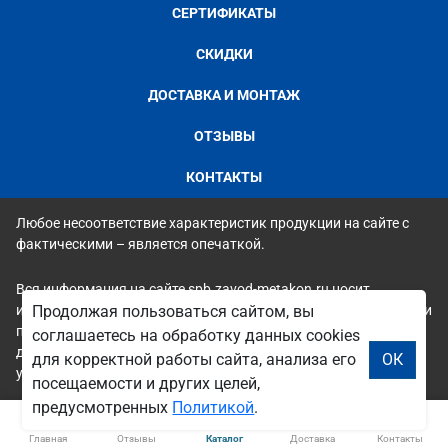
СЕРТИФИКАТЫ
СКИДКИ
ДОСТАВКА И МОНТАЖ
ОТЗЫВЫ
КОНТАКТЫ
Любое несоответствие характеристик продукции на сайте с
фактическими – является опечаткой.
Вся информация на сайте spb.zavod-metakon.ru носит
исключительно ознакомительный и справочный характер и ни
Продолжая пользоваться сайтом, вы
при каких условиях не является публичной офертой. Всю
соглашаетесь на обработку данных cookies
дополнительную информацию можно узнать по телефонам
для корректной работы сайта, анализа его
ОК
указанным на сайте.
посещаемости и других целей,
предусмотренных
Политикой
.
Главная
Отзывы
Каталог
Доставка
Контакты