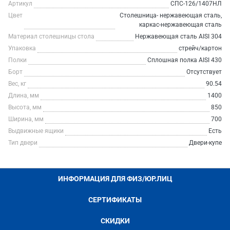
Артикул
СПС-126/1407НЛ
Цвет
Столешница- нержавеющая сталь,
каркас-нержавеющая сталь
Материал столешницы стола
Нержавеющая сталь AISI 304
Упаковка
стрейч/картон
Полки
Сплошная полка AISI 430
Борт
Отсутствует
Вес, кг
90.54
Длина, мм
1400
Высота, мм
850
Ширина, мм
700
Выдвижные ящики
Есть
Тип двери
Двери-купе
ИНФОРМАЦИЯ ДЛЯ ФИЗ/ЮР.ЛИЦ
СЕРТИФИКАТЫ
СКИДКИ