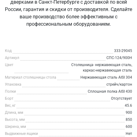
дверками в Санкт‑Петербурге с доставкой по всей
России, гарантия и скидки от производителя. Сделайте
ваше производство более эффективным с
профессиональным оборудованием.
Код
333-29045
Артикул
СПС-124/900Н
Цвет
Столешница- нержавеющая сталь,
каркас-нержавеющая сталь
Материал столешницы стола
Нержавеющая сталь AISI 304
Упаковка
стрейч/картон
Полки
Сплошная полка AISI 430
Борт
Отсутствует
Вес, кг
45.6
Длина, мм
900
Высота, мм
850
Ширина, мм
600
Выдвижные ящики
Нет