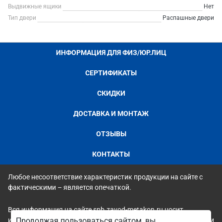
Выдвижные ящики
Нет
Тип двери
Распашные двери
ИНФОРМАЦИЯ ДЛЯ ФИЗ/ЮР.ЛИЦ
СЕРТИФИКАТЫ
СКИДКИ
ДОСТАВКА И МОНТАЖ
ОТЗЫВЫ
КОНТАКТЫ
Любое несоответствие характеристик продукции на сайте с
фактическими – является опечаткой.
Вся информация на сайте spb.zavod-metakon.ru носит
исключительно ознакомительный и справочный характер и ни
Продолжая пользоваться сайтом, вы