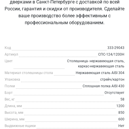
дверками в Санкт‑Петербурге с доставкой по всей
России, гарантия и скидки от производителя. Сделайте
ваше производство более эффективным с
профессиональным оборудованием.
Код
333-29043
Артикул
СПС-124/1200Н
Цвет
Столешница- нержавеющая сталь,
каркас-нержавеющая сталь
Материал столешницы стола
Нержавеющая сталь AISI 304
Упаковка
стрейч/картон
Полки
Сплошная полка AISI 430
Борт
Отсутствует
Вес, кг
58
Длина, мм
1200
Высота, мм
850
Ширина, мм
600
Выдвижные ящики
Нет