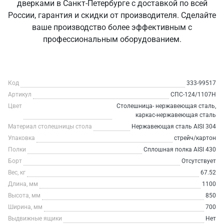
дверками в Санкт‑Петербурге с доставкой по всей
России, гарантия и скидки от производителя. Сделайте
ваше производство более эффективным с
профессиональным оборудованием.
Код
333-99517
Артикул
СПС-124/1107Н
Цвет
Столешница- нержавеющая сталь,
каркас-нержавеющая сталь
Материал столешницы стола
Нержавеющая сталь AISI 304
Упаковка
стрейч/картон
Полки
Сплошная полка AISI 430
Борт
Отсутствует
Вес, кг
67.52
Длина, мм
1100
Высота, мм
850
Ширина, мм
700
Выдвижные ящики
Нет