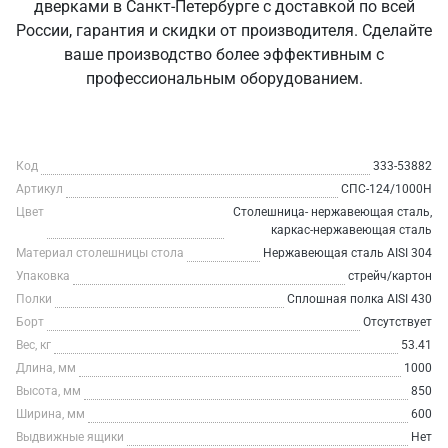
дверками в Санкт‑Петербурге с доставкой по всей
России, гарантия и скидки от производителя. Сделайте
ваше производство более эффективным с
профессиональным оборудованием.
Код
333-53882
Артикул
СПС-124/1000Н
Цвет
Столешница- нержавеющая сталь,
каркас-нержавеющая сталь
Материал столешницы стола
Нержавеющая сталь AISI 304
Упаковка
стрейч/картон
Полки
Сплошная полка AISI 430
Борт
Отсутствует
Вес, кг
53.41
Длина, мм
1000
Высота, мм
850
Ширина, мм
600
Выдвижные ящики
Нет