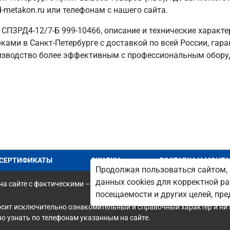
-metakon.ru или телефонам с нашего сайта.
 СПЗРД4-12/7-Б 999-10466, описание и технические характе
ками в Санкт‑Петербурге с доставкой по всей России, гара
изводство более эффективным с профессиональным обору
СЕРТИФИКАТЫ
СКИДКИ
ДОСТАВКА И МОНТ
Продолжая пользоваться сайтом, 
данных cookies для корректной ра
а сайте с фактическими – является опечаткой.
посещаемости и других целей, п
осит исключительно ознакомительный и справочный характер и ни 
 узнать по телефонам указанным на сайте.