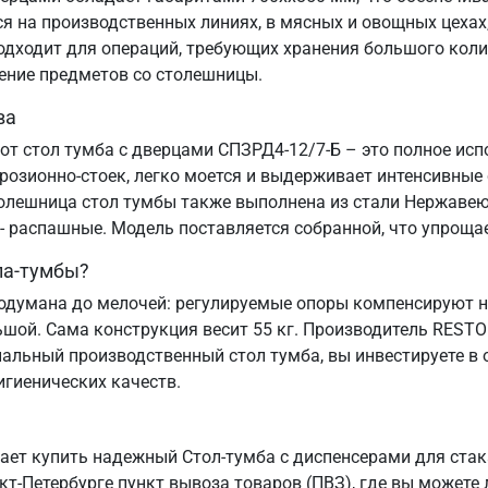
 на производственных линиях, в мясных и овощных цехах, 
подходит для операций, требующих хранения большого коли
дение предметов со столешницы.
ва
от стол тумба с дверцами СПЗРД4-12/7-Б – это полное ис
озионно-стоек, легко моется и выдерживает интенсивные
олешница стол тумбы также выполнена из стали Нержавеюща
 - распашные. Модель поставляется собранной, что упрощае
ла-тумбы?
одумана до мелочей: регулируемые опоры компенсируют не
ьшой. Сама конструкция весит 55 кг. Производитель REST
альный производственный стол тумба, вы инвестируете в 
игиенических качеств.
ает купить надежный Стол-тумба с диспенсерами для ста
кт‑Петербурге пункт вывоза товаров (ПВЗ), где вы можете 