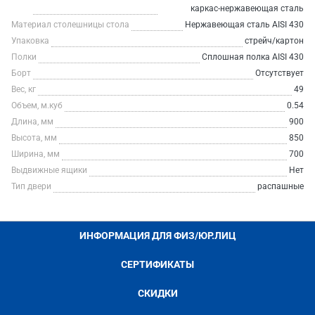
каркас-нержавеющая сталь
Материал столешницы стола
Нержавеющая сталь AISI 430
Упаковка
стрейч/картон
Полки
Сплошная полка AISI 430
Борт
Отсутствует
Вес, кг
49
Объем, м.куб
0.54
Длина, мм
900
Высота, мм
850
Ширина, мм
700
Выдвижные ящики
Нет
Тип двери
распашные
ИНФОРМАЦИЯ ДЛЯ ФИЗ/ЮР.ЛИЦ
СЕРТИФИКАТЫ
СКИДКИ