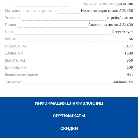
каркас-нержавеющая сталь
Материал столешницы стола
Нержавеющая сталь AISI 430
Упаковка
стрейч/картон
Полки
Сплошная полка AISI 430
Борт
Отсутствует
Вес, кг
66
Объем, м.куб
0.77
Длина, мм
1500
Высота, мм
850
Ширина, мм
600
Выдвижные ящики
Нет
Тип двери
распашные
ИНФОРМАЦИЯ ДЛЯ ФИЗ/ЮР.ЛИЦ
СЕРТИФИКАТЫ
СКИДКИ