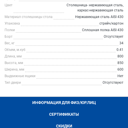
Цвет
Столешница- нержавеющая сталь,
каркас-нержавеющая сталь
Материал столешницы стола
Нержавеющая сталь AISI 430
Упаковка
стрейч/картон
Полки
Сплошная полка AISI 430
Борт
Отсутствует
Вес, кг
34
Объем, м.куб
0.41
Длина, мм
800
Высота, мм
850
Ширина, мм
600
Выдвижные ящики
Нет
Тип двери
Отсутствуют
ИНФОРМАЦИЯ ДЛЯ ФИЗ/ЮР.ЛИЦ
СЕРТИФИКАТЫ
СКИДКИ