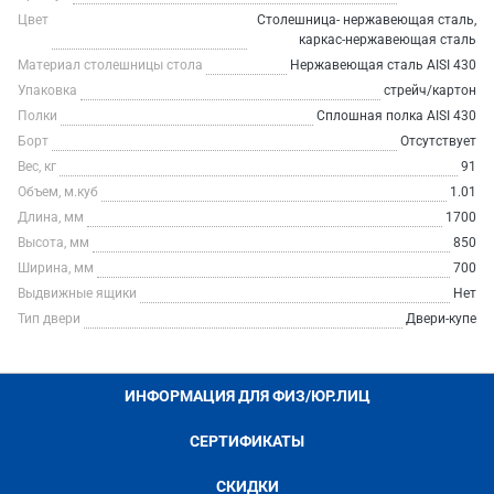
Цвет
Столешница- нержавеющая сталь,
каркас-нержавеющая сталь
Материал столешницы стола
Нержавеющая сталь AISI 430
Упаковка
стрейч/картон
Полки
Сплошная полка AISI 430
Борт
Отсутствует
Вес, кг
91
Объем, м.куб
1.01
Длина, мм
1700
Высота, мм
850
Ширина, мм
700
Выдвижные ящики
Нет
Тип двери
Двери-купе
ИНФОРМАЦИЯ ДЛЯ ФИЗ/ЮР.ЛИЦ
СЕРТИФИКАТЫ
СКИДКИ