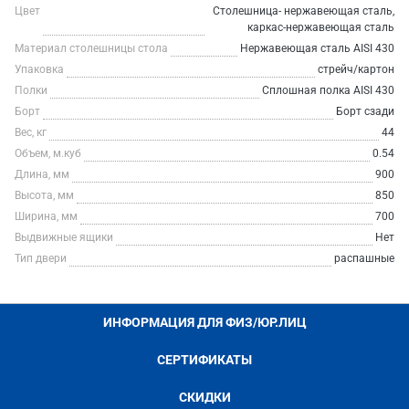
Цвет
Столешница- нержавеющая сталь,
каркас-нержавеющая сталь
Материал столешницы стола
Нержавеющая сталь AISI 430
Упаковка
стрейч/картон
Полки
Сплошная полка AISI 430
Борт
Борт сзади
Вес, кг
44
Объем, м.куб
0.54
Длина, мм
900
Высота, мм
850
Ширина, мм
700
Выдвижные ящики
Нет
Тип двери
распашные
ИНФОРМАЦИЯ ДЛЯ ФИЗ/ЮР.ЛИЦ
СЕРТИФИКАТЫ
СКИДКИ