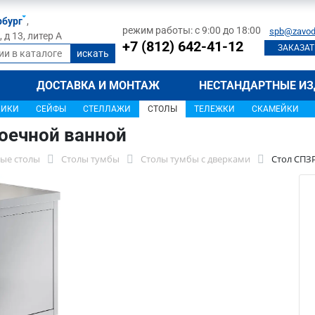
рбург
,
режим работы: с 9:00 до 18:00
spb@zavod
д 13, литер А
+7 (812) 642-41-12
ЗАКАЗАТ
ДОСТАВКА И МОНТАЖ
НЕСТАНДАРТНЫЕ ИЗ
ЩИКИ
СЕЙФЫ
СТЕЛЛАЖИ
СТОЛЫ
ТЕЛЕЖКИ
СКАМЕЙКИ
оечной ванной
ые столы
Столы тумбы
Столы тумбы с дверками
Стол СПЗ