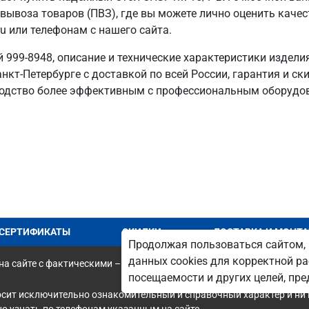
 вывоза товаров (ПВЗ), где вы можете лично оценить каче
u или телефонам с нашего сайта.
999-8948, описание и технические характеристики издели
нкт‑Петербурге с доставкой по всей России, гарантия и ск
одство более эффективным с профессиональным оборудо
СЕРТИФИКАТЫ
СКИДКИ
ДОСТАВКА И МОНТ
Продолжая пользоваться сайтом, 
данных cookies для корректной ра
а сайте с фактическими – является опечаткой.
посещаемости и других целей, п
осит исключительно ознакомительный и справочный характер и ни 