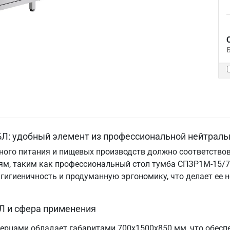
Л: удобный элемент из профессиональной нейтраль
ого питания и пищевых производств должно соответствов
м, таким как профессиональный стол тумба СПЗР1М-15/7-
, гигиеничность и продуманную эргономику, что делает е
Л и сфера применения
ерцами обладает габаритами 700х1500х850 мм, что обесп