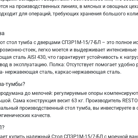
я на производственных линиях, в мясных и овощных цехах
подходит для операций, требующих хранения большого коли
ва
тот стол тумба с дверцами СПЗР1М-15/7-БЛ – это полное и
озионно-стоек, легко моется и выдерживает интенсивные
ая сталь AISI 430, что гарантирует устойчивость к нагру
ввод в эксплуатацию. Полка: Отсутствует помогает удобн
ца- нержавеющая сталь, каркас-нержавеющая сталь.
ла-тумбы?
родумана до мелочей: регулируемые опоры компенсируют 
ьшой. Сама конструкция весит 63 кг. Производитель REST
альный производственный стол тумба, вы инвестируете в 
игиенических качеств.
Л?
ает купить надежный Стол СПЗР1М-15/7-БЛ с моечной ван