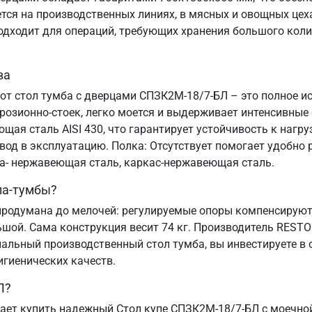
я на производственных линиях, в мясных и овощных цехах
подходит для операций, требующих хранения большого коли
ва
тот стол тумба с дверцами СПЗК2М-18/7-БЛ – это полное и
озионно-стоек, легко моется и выдерживает интенсивные
ая сталь AISI 430, что гарантирует устойчивость к нагруз
ввод в эксплуатацию. Полка: Отсутствует помогает удобн
ца- нержавеющая сталь, каркас-нержавеющая сталь.
ла-тумбы?
родумана до мелочей: регулируемые опоры компенсируют 
ьшой. Сама конструкция весит 74 кг. Производитель REST
альный производственный стол тумба, вы инвестируете в 
игиенических качеств.
Л?
ает купить надежный Стол купе СПЗК2М-18/7-БЛ с моечно