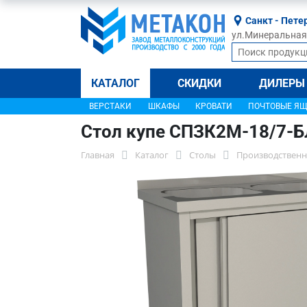
Санкт - Пете
ул.Минеральная, 
КАТАЛОГ
СКИДКИ
ДИЛЕРЫ
ВЕРСТАКИ
ШКАФЫ
КРОВАТИ
ПОЧТОВЫЕ Я
Стол купе СПЗК2М-18/7-Б
Главная
Каталог
Столы
Производственн