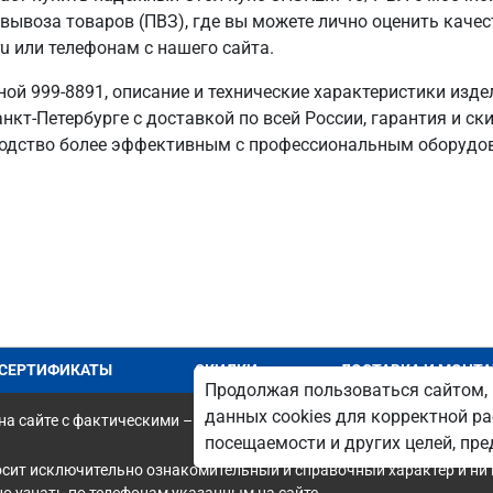
 вывоза товаров (ПВЗ), где вы можете лично оценить каче
u или телефонам с нашего сайта.
ой 999-8891, описание и технические характеристики изде
нкт‑Петербурге с доставкой по всей России, гарантия и ск
одство более эффективным с профессиональным оборудо
СЕРТИФИКАТЫ
СКИДКИ
ДОСТАВКА И МОНТ
Продолжая пользоваться сайтом, 
данных cookies для корректной ра
а сайте с фактическими – является опечаткой.
посещаемости и других целей, п
осит исключительно ознакомительный и справочный характер и ни 