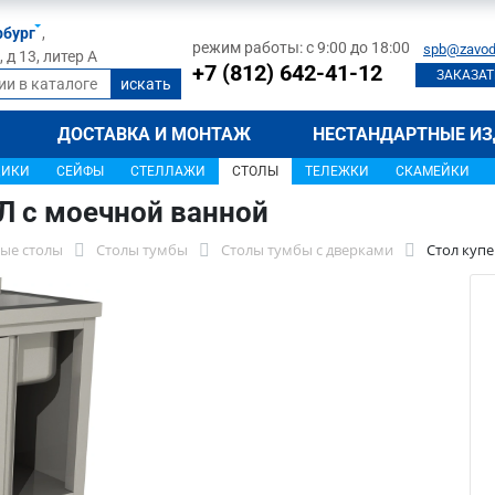
рбург
,
режим работы: с 9:00 до 18:00
spb@zavod
д 13, литер А
+7 (812) 642-41-12
ЗАКАЗАТ
ДОСТАВКА И МОНТАЖ
НЕСТАНДАРТНЫЕ ИЗ
ЩИКИ
СЕЙФЫ
СТЕЛЛАЖИ
СТОЛЫ
ТЕЛЕЖКИ
СКАМЕЙКИ
Л с моечной ванной
ые столы
Столы тумбы
Столы тумбы с дверками
Стол куп