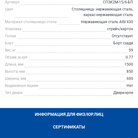
Артикул
СПЗК2М-15/6-БП
Цвет
Столешница- нержавеющая сталь,
каркас-нержавеющая сталь
Материал столешницы стола
Нержавеющая сталь AISI 430
Упаковка
стрейч/картон
Полки
Отсутствует
Борт
Борт сзади
Вес, кг
59
Объем, м.куб
0.77
Длина, мм
1500
Высота, мм
850
Ширина, мм
600
Выдвижные ящики
Нет
Тип двери
Двери-купе
ИНФОРМАЦИЯ ДЛЯ ФИЗ/ЮР.ЛИЦ
СЕРТИФИКАТЫ