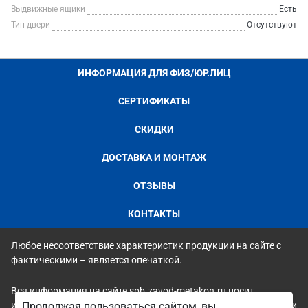
Выдвижные ящики
Есть
Тип двери
Отсутствуют
ИНФОРМАЦИЯ ДЛЯ ФИЗ/ЮР.ЛИЦ
СЕРТИФИКАТЫ
СКИДКИ
ДОСТАВКА И МОНТАЖ
ОТЗЫВЫ
КОНТАКТЫ
Любое несоответствие характеристик продукции на сайте с
фактическими – является опечаткой.
Вся информация на сайте spb.zavod-metakon.ru носит
исключительно ознакомительный и справочный характер и ни
Продолжая пользоваться сайтом, вы