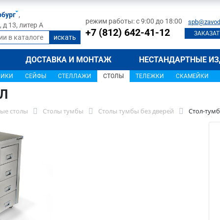
рбург
,
режим работы: с 9:00 до 18:00
spb@zavod
д 13, литер А
+7 (812) 642-41-12
ЗАКАЗАТ
ДОСТАВКА И МОНТАЖ
НЕСТАНДАРТНЫЕ ИЗ
ЩИКИ
СЕЙФЫ
СТЕЛЛАЖИ
СТОЛЫ
ТЕЛЕЖКИ
СКАМЕЙКИ
7Л
ые столы
Столы тумбы
Столы тумбы без дверей
Стол-тумб