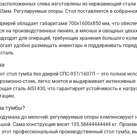
расположенных слева изготовлены из нержавеющей стали 
55мм. Регулируемые опоры. Стол поставляется в собранно
дверей обладает габаритами 700х1600х850 мм, что обесп
 на производственных линиях, в мясных и овощных цехах,
подходит для операций, требующих хранения большого коли
могает удобно размещать инвентарь и поддерживать порядо
сталь.
ва
от стол тумба без дверей СПС-937/1607Л – это полное ис
озионно-стоек, легко моется и выдерживает интенсивные
ая сталь AISI 430, что гарантирует устойчивость к нагру
атацию.
ла-тумбы?
одумана до мелочей: регулируемые опоры компенсируют н
ьшой. Сама конструкция весит 105.58444444444 кг. Произв
 этот профессиональный производственный стол тумба, вы