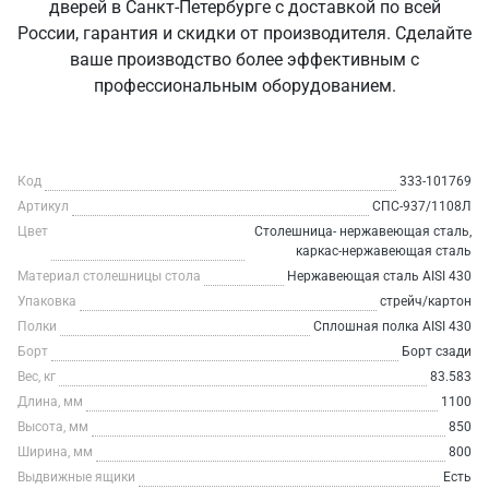
дверей в Санкт‑Петербурге с доставкой по всей
России, гарантия и скидки от производителя. Сделайте
ваше производство более эффективным с
профессиональным оборудованием.
Код
333-101769
Артикул
СПС-937/1108Л
Цвет
Столешница- нержавеющая сталь,
каркас-нержавеющая сталь
Материал столешницы стола
Нержавеющая сталь AISI 430
Упаковка
стрейч/картон
Полки
Сплошная полка AISI 430
Борт
Борт сзади
Вес, кг
83.583
Длина, мм
1100
Высота, мм
850
Ширина, мм
800
Выдвижные ящики
Есть