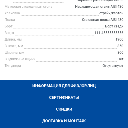
каркас-нержавеющая сталь
Материал столешницы стола
Нержавеющая сталь AISI 430
Упаковка
стрейч/картон
Полки
Сплошная полка AISI 430
Борт
Борт сзади
Вес, кг
111.45555555556
Длина, мм
1900
Высота, мм
850
Ширина, мм
800
Выдвижные ящики
Нет
Тип двери
Отсутствуют
ИНФОРМАЦИЯ ДЛЯ ФИЗ/ЮР.ЛИЦ
СЕРТИФИКАТЫ
СКИДКИ
ДОСТАВКА И МОНТАЖ