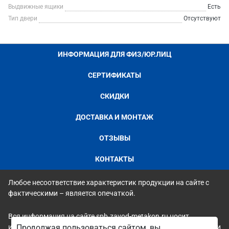
Выдвижные ящики
Есть
Тип двери
Отсутствуют
ИНФОРМАЦИЯ ДЛЯ ФИЗ/ЮР.ЛИЦ
СЕРТИФИКАТЫ
СКИДКИ
ДОСТАВКА И МОНТАЖ
ОТЗЫВЫ
КОНТАКТЫ
Любое несоответствие характеристик продукции на сайте с
фактическими – является опечаткой.
Вся информация на сайте spb.zavod-metakon.ru носит
исключительно ознакомительный и справочный характер и ни
Продолжая пользоваться сайтом, вы