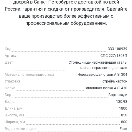
дверей в Санкт‑Петербурге с доставкой по всей
России, гарантия и скидки от производителя. Сделайте
ваше производство более эффективным с
профессиональным оборудованием.
Код
333-100939
Артикул
СПС-227/1808П
Цвет
Столешница- нержавеющая сталь,
каркас-нержавеющая сталь
Материал столешницы стола
Нержавеющая сталь AISI 304
Упаковка
стрейч/картон
Полки
Сплошная полка AISI 430
Борт
Борт сзади
Вес, кг
130.98
Длина, мм
1800
Высота, мм
850
Ширина, мм
800
Выдвижные ящики
Есть