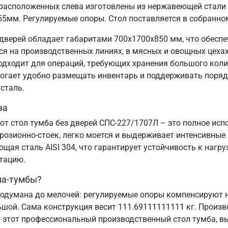
расположенных слева изготовлены из нержавеющей стали 
55мм. Регулируемые опоры. Стол поставляется в собранно
дверей обладает габаритами 700х1700х850 мм, что обесп
 на производственных линиях, в мясных и овощных цехах,
подходит для операций, требующих хранения большого коли
могает удобно размещать инвентарь и поддерживать порядо
сталь.
ва
от стол тумба без дверей СПС-227/1707Л – это полное ис
озионно-стоек, легко моется и выдерживает интенсивные
ая сталь AISI 304, что гарантирует устойчивость к нагру
атацию.
ла-тумбы?
одумана до мелочей: регулируемые опоры компенсируют н
ьшой. Сама конструкция весит 111.69111111111 кг. Произв
 этот профессиональный производственный стол тумба, вы