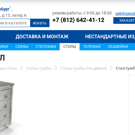
рбург
,
режим работы: с 9:00 до 18:00
spb@zavod
д 13, литер А
+7 (812) 642-41-12
ЗАКАЗАТ
ДОСТАВКА И МОНТАЖ
НЕСТАНДАРТНЫЕ ИЗ
ЩИКИ
СЕЙФЫ
СТЕЛЛАЖИ
СТОЛЫ
ТЕЛЕЖКИ
СКАМЕЙКИ
7Л
ые столы
Столы тумбы
Столы тумбы без дверей
Стол-тумб