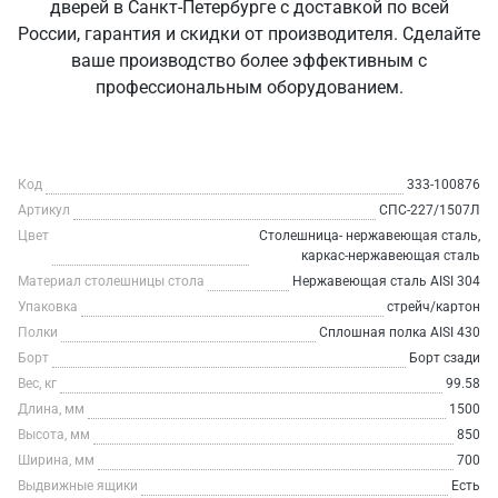
дверей в Санкт‑Петербурге с доставкой по всей
России, гарантия и скидки от производителя. Сделайте
ваше производство более эффективным с
профессиональным оборудованием.
Код
333-100876
Артикул
СПС-227/1507Л
Цвет
Столешница- нержавеющая сталь,
каркас-нержавеющая сталь
Материал столешницы стола
Нержавеющая сталь AISI 304
Упаковка
стрейч/картон
Полки
Сплошная полка AISI 430
Борт
Борт сзади
Вес, кг
99.58
Длина, мм
1500
Высота, мм
850
Ширина, мм
700
Выдвижные ящики
Есть