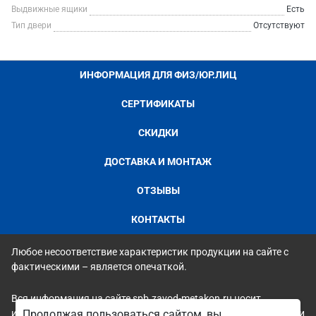
Выдвижные ящики
Есть
Тип двери
Отсутствуют
ИНФОРМАЦИЯ ДЛЯ ФИЗ/ЮР.ЛИЦ
СЕРТИФИКАТЫ
СКИДКИ
ДОСТАВКА И МОНТАЖ
ОТЗЫВЫ
КОНТАКТЫ
Любое несоответствие характеристик продукции на сайте с
фактическими – является опечаткой.
Вся информация на сайте spb.zavod-metakon.ru носит
исключительно ознакомительный и справочный характер и ни
Продолжая пользоваться сайтом, вы