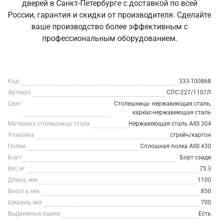
дверей в Санкт‑Петербурге с доставкой по всей
России, гарантия и скидки от производителя. Сделайте
ваше производство более эффективным с
профессиональным оборудованием.
Код
333-100868
Артикул
СПС-227/1107Л
Цвет
Столешница- нержавеющая сталь,
каркас-нержавеющая сталь
Материал столешницы стола
Нержавеющая сталь AISI 304
Упаковка
стрейч/картон
Полки
Сплошная полка AISI 430
Борт
Борт сзади
Вес, кг
75.3
Длина, мм
1100
Высота, мм
850
Ширина, мм
700
Выдвижные ящики
Есть