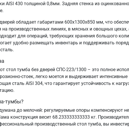
и AISI 430 толщиной 0,8мм. Задняя стенка из оцинкованн
е.
дверей обладает габаритами 600х1300х850 мм, что обесп
на производственных линиях, в мясных и овощных цехах, а
подходит для операций, требующих хранения большого коли
могает удобно размещать инвентарь и поддерживать порядо
сталь.
ва
от стол тумба без дверей СПС-223/1300 – это полное испо
озионно-стоек, легко моется и выдерживает интенсивные
ая сталь AISI 304, что гарантирует устойчивость к нагру
атацию.
ла-тумбы?
думана до мелочей: регулируемые опоры компенсируют нер
Сама конструкция весит 68.233333333333 кг. Производител
офессиональный производственный стол тумба, вы инвестир