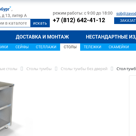
рбург
,
режим работы: с 9:00 до 18:00
spb@zavod
д 13, литер А
+7 (812) 642-41-12
ЗАКАЗАТ
ДОСТАВКА И МОНТАЖ
НЕСТАНДАРТНЫЕ ИЗ
ЩИКИ
СЕЙФЫ
СТЕЛЛАЖИ
СТОЛЫ
ТЕЛЕЖКИ
СКАМЕЙКИ
ые столы
Столы тумбы
Столы тумбы без дверей
Стол-тумб