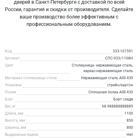
дверей в Санкт‑Петербурге с доставкой по всей
России, гарантия и скидки от производителя. Сделайте
ваше производство более эффективным с
профессиональным оборудованием.
Код
333-101591
Артикул
СПС-933/1108Н
Цвет
Столешница- нержавеющая сталь,
каркас-нержавеющая сталь
Материал столешницы стола
Нержавеющая сталь AISI 430
Упаковка
стрейч/картон
Полки
Сплошная полка AISI 430
Борт
Борт сзади
Вес, кг
68.988888888889
Длина, мм
1100
Высота, мм
850
Ширина, мм
800
Выдвижные ящики
Нет