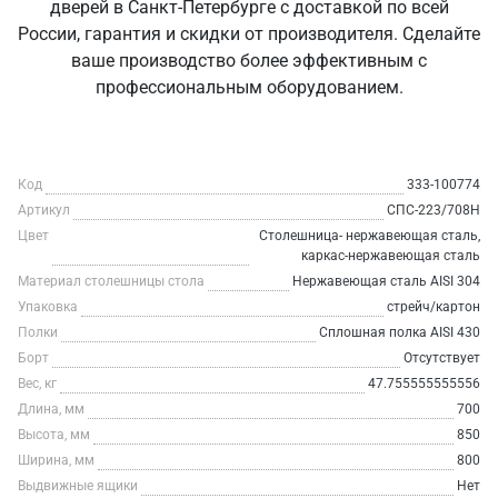
дверей в Санкт‑Петербурге с доставкой по всей
России, гарантия и скидки от производителя. Сделайте
ваше производство более эффективным с
профессиональным оборудованием.
Код
333-100774
Артикул
СПС-223/708Н
Цвет
Столешница- нержавеющая сталь,
каркас-нержавеющая сталь
Материал столешницы стола
Нержавеющая сталь AISI 304
Упаковка
стрейч/картон
Полки
Сплошная полка AISI 430
Борт
Отсутствует
Вес, кг
47.755555555556
Длина, мм
700
Высота, мм
850
Ширина, мм
800
Выдвижные ящики
Нет