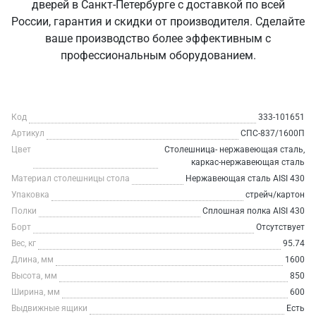
дверей в Санкт‑Петербурге с доставкой по всей
России, гарантия и скидки от производителя. Сделайте
ваше производство более эффективным с
профессиональным оборудованием.
Код
333-101651
Артикул
СПС-837/1600П
Цвет
Столешница- нержавеющая сталь,
каркас-нержавеющая сталь
Материал столешницы стола
Нержавеющая сталь AISI 430
Упаковка
стрейч/картон
Полки
Сплошная полка AISI 430
Борт
Отсутствует
Вес, кг
95.74
Длина, мм
1600
Высота, мм
850
Ширина, мм
600
Выдвижные ящики
Есть