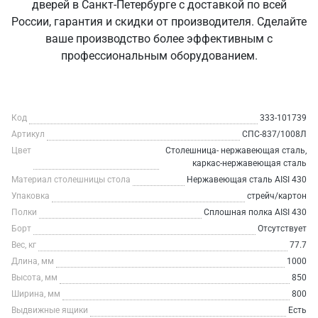
дверей в Санкт‑Петербурге с доставкой по всей
России, гарантия и скидки от производителя. Сделайте
ваше производство более эффективным с
профессиональным оборудованием.
Код
333-101739
Артикул
СПС-837/1008Л
Цвет
Столешница- нержавеющая сталь,
каркас-нержавеющая сталь
Материал столешницы стола
Нержавеющая сталь AISI 430
Упаковка
стрейч/картон
Полки
Сплошная полка AISI 430
Борт
Отсутствует
Вес, кг
77.7
Длина, мм
1000
Высота, мм
850
Ширина, мм
800
Выдвижные ящики
Есть