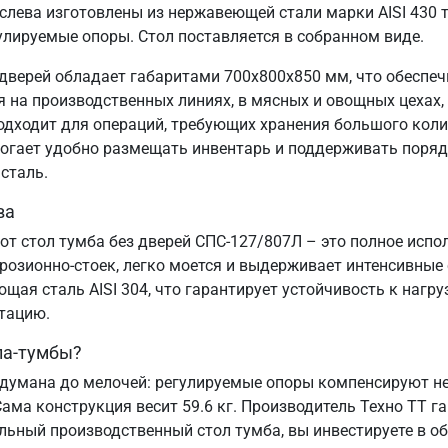
ева изготовлены из нержавеющей стали марки AISI 430 т
улируемые опоры. Стол поставляется в собранном виде.
дверей обладает габаритами 700х800х850 мм, что обеспеч
на производственных линиях, в мясных и овощных цехах, 
подходит для операций, требующих хранения большого коли
могает удобно размещать инвентарь и поддерживать порядо
сталь.
ва
от стол тумба без дверей СПС-127/807Л – это полное исп
озионно-стоек, легко моется и выдерживает интенсивные
ая сталь AISI 304, что гарантирует устойчивость к нагру
атацию.
ла-тумбы?
думана до мелочей: регулируемые опоры компенсируют нер
Сама конструкция весит 59.6 кг. Производитель Техно ТТ г
льный производственный стол тумба, вы инвестируете в о