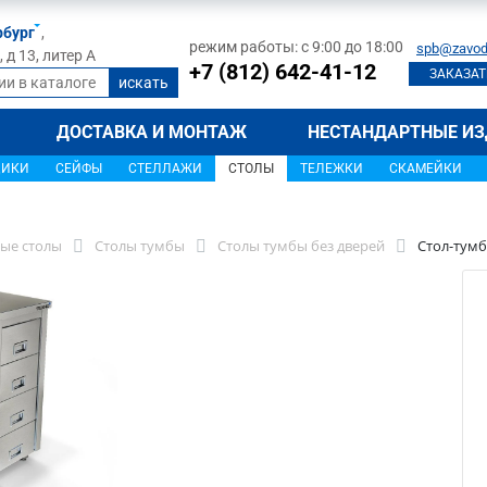
рбург
,
режим работы: с 9:00 до 18:00
spb@zavod
д 13, литер А
+7 (812) 642-41-12
ЗАКАЗАТ
ДОСТАВКА И МОНТАЖ
НЕСТАНДАРТНЫЕ ИЗ
ЩИКИ
СЕЙФЫ
СТЕЛЛАЖИ
СТОЛЫ
ТЕЛЕЖКИ
СКАМЕЙКИ
Л
ые столы
Столы тумбы
Столы тумбы без дверей
Стол-тумб