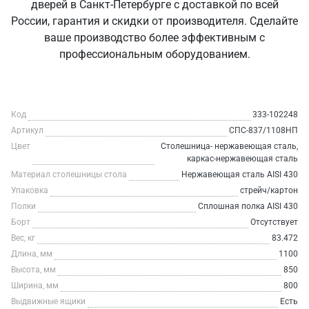
дверей в Санкт‑Петербурге с доставкой по всей
России, гарантия и скидки от производителя. Сделайте
ваше производство более эффективным с
профессиональным оборудованием.
Код
333-102248
Артикул
СПС-837/1108НП
Цвет
Столешница- нержавеющая сталь,
каркас-нержавеющая сталь
Материал столешницы стола
Нержавеющая сталь AISI 430
Упаковка
стрейч/картон
Полки
Сплошная полка AISI 430
Борт
Отсутствует
Вес, кг
83.472
Длина, мм
1100
Высота, мм
850
Ширина, мм
800
Выдвижные ящики
Есть