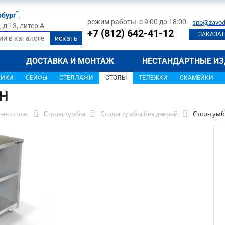
рбург
,
режим работы: с 9:00 до 18:00
spb@zavod
д 13, литер А
+7 (812) 642-41-12
ЗАКАЗАТ
ДОСТАВКА И МОНТАЖ
НЕСТАНДАРТНЫЕ ИЗ
ЩИКИ
СЕЙФЫ
СТЕЛЛАЖИ
СТОЛЫ
ТЕЛЕЖКИ
СКАМЕЙКИ
0Н
ые столы
Столы тумбы
Столы тумбы без дверей
Стол-тумб