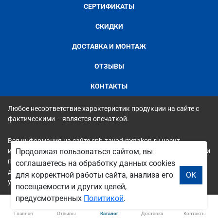
СЕРТИФИКАТЫ
СКИДКИ
ДОСТАВКА И МОНТАЖ
ОТЗЫВЫ
КОНТАКТЫ
Любое несоответствие характеристик продукции на сайте с
фактическими – является опечаткой.
Вся информация на сайте spb.zavod-metakon.ru носит
исключительно ознакомительный и справочный характер и ни
Продолжая пользоваться сайтом, вы
при каких условиях не является публичной офертой. Всю
соглашаетесь на обработку данных cookies
дополнительную информацию можно узнать по телефонам
для корректной работы сайта, анализа его
ОК
указанным на сайте.
посещаемости и других целей,
предусмотренных
Политикой
.
Главная
Отзывы
Каталог
Доставка
Контакты