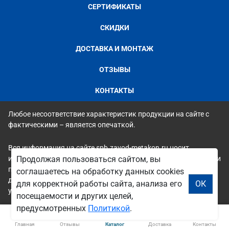
СЕРТИФИКАТЫ
СКИДКИ
ДОСТАВКА И МОНТАЖ
ОТЗЫВЫ
КОНТАКТЫ
Любое несоответствие характеристик продукции на сайте с
фактическими – является опечаткой.
Вся информация на сайте spb.zavod-metakon.ru носит
исключительно ознакомительный и справочный характер и ни
Продолжая пользоваться сайтом, вы
при каких условиях не является публичной офертой. Всю
соглашаетесь на обработку данных cookies
дополнительную информацию можно узнать по телефонам
для корректной работы сайта, анализа его
ОК
указанным на сайте.
посещаемости и других целей,
предусмотренных
Политикой
.
Главная
Отзывы
Каталог
Доставка
Контакты