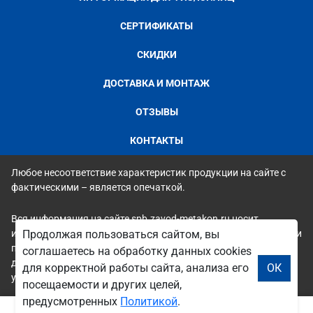
СЕРТИФИКАТЫ
СКИДКИ
ДОСТАВКА И МОНТАЖ
ОТЗЫВЫ
КОНТАКТЫ
Любое несоответствие характеристик продукции на сайте с
фактическими – является опечаткой.
Вся информация на сайте spb.zavod-metakon.ru носит
исключительно ознакомительный и справочный характер и ни
Продолжая пользоваться сайтом, вы
при каких условиях не является публичной офертой. Всю
соглашаетесь на обработку данных cookies
дополнительную информацию можно узнать по телефонам
для корректной работы сайта, анализа его
ОК
указанным на сайте.
посещаемости и других целей,
предусмотренных
Политикой
.