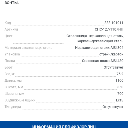
зонты.
Код
333-101011
Артикул
СПС-127/1107НП
Цвет
Столешница- нержавеющая сталь,
каркас-нержавеющая сталь
Материал столешницы стола
Нержавеющая сталь AISI 304
Упаковка
стрейч/картон
Полки
Сплошная полка AISI 430
Борт
Отсутствует
Вес, кг
75.2
Длина, мм
1100
Высота, мм
850
Ширина, мм
700
Выдвижные ящики
Есть
Тип двери
Отсутствуют
ИНФОРМАЦИЯ ДЛЯ ФИЗ/ЮР.ЛИЦ