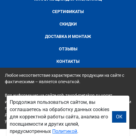
СЕРТИФИКАТЫ
СКИДКИ
ДОСТАВКА И МОНТАЖ
ОТЗЫВЫ
КОНТАКТЫ
Любое несоответствие характеристик продукции на сайте с
фактическими – является опечаткой.
Вся информация на сайте spb.zavod-metakon.ru носит
исключительно ознакомительный и справочный характер и ни
Продолжая пользоваться сайтом, вы
при каких условиях не является публичной офертой. Всю
соглашаетесь на обработку данных cookies
дополнительную информацию можно узнать по телефонам
для корректной работы сайта, анализа его
ОК
указанным на сайте.
посещаемости и других целей,
предусмотренных
Политикой
.