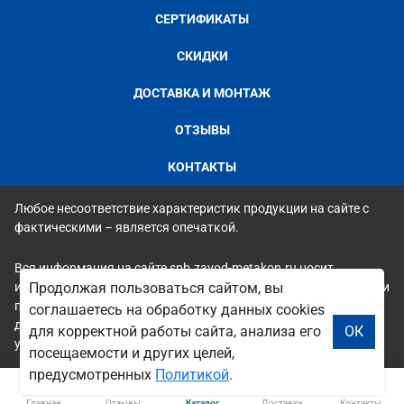
СЕРТИФИКАТЫ
СКИДКИ
ДОСТАВКА И МОНТАЖ
ОТЗЫВЫ
КОНТАКТЫ
Любое несоответствие характеристик продукции на сайте с
фактическими – является опечаткой.
Вся информация на сайте spb.zavod-metakon.ru носит
исключительно ознакомительный и справочный характер и ни
Продолжая пользоваться сайтом, вы
при каких условиях не является публичной офертой. Всю
соглашаетесь на обработку данных cookies
дополнительную информацию можно узнать по телефонам
для корректной работы сайта, анализа его
ОК
указанным на сайте.
посещаемости и других целей,
предусмотренных
Политикой
.
Главная
Отзывы
Каталог
Доставка
Контакты